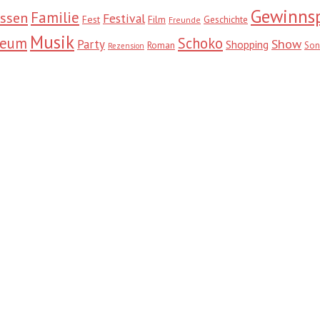
Gewinnsp
Familie
ssen
Festival
Fest
Film
Geschichte
Freunde
Musik
seum
Schoko
Show
Party
Shopping
Roman
Son
Rezension