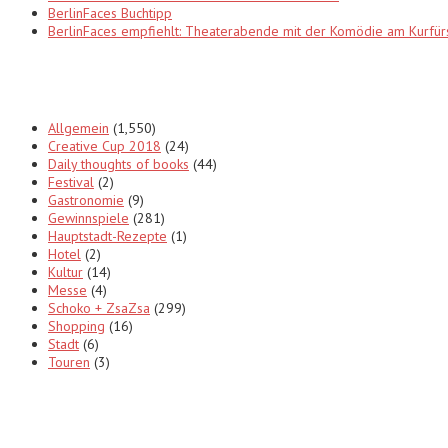
BerlinFaces Buchtipp
BerlinFaces empfiehlt: Theaterabende mit der Komödie am Kur
Categories
Allgemein
(1,550)
Creative Cup 2018
(24)
Daily thoughts of books
(44)
Festival
(2)
Gastronomie
(9)
Gewinnspiele
(281)
Hauptstadt-Rezepte
(1)
Hotel
(2)
Kultur
(14)
Messe
(4)
Schoko + ZsaZsa
(299)
Shopping
(16)
Stadt
(6)
Touren
(3)
Tags