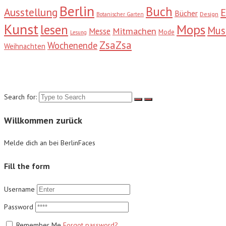
Berlin
Buch
Ausstellung
E
Bücher
Design
Botanischer Garten
Kunst
Mops
lesen
Mu
Mitmachen
Messe
Mode
Lesung
ZsaZsa
Wochenende
Weihnachten
Suche
Search for:
Willkommen zurück
Melde dich an bei BerlinFaces
Fill the form
Username
Password
Remember Me
Forgot password?