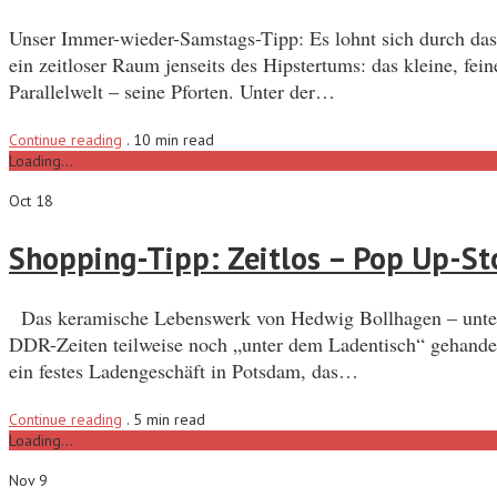
Unser Immer-wieder-Samstags-Tipp: Es lohnt sich durch das 
ein zeitloser Raum jenseits des Hipstertums: das kleine, fe
Parallelwelt – seine Pforten. Unter der…
Continue reading
.
10 min read
Loading...
Oct 18
Shopping-Tipp: Zeitlos – Pop Up-St
Das keramische Lebenswerk von Hedwig Bollhagen – unter In
DDR-Zeiten teilweise noch „unter dem Ladentisch“ gehandelt
ein festes Ladengeschäft in Potsdam, das…
Continue reading
.
5 min read
Loading...
Nov 9