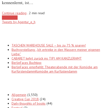
kennenlernt, ist…
Continue reading
.
2 min read
Load More
Tweets by Agentur_e_h
Recent Posts
TASCHEN WAREHOUSE SALE – bis zu 75 % sparen!
Buchvorstellung: „Ich ertrinke in den Wassern meiner eigenen
Liebe“
CABARET kehrt zurück ins TIPI AM KANZLERAMT
BerlinFaces Buchtipp
BerlinFaces empfiehlt: Theaterabende mit der Komödie am
KurfürstendammKomödie am Kurfüstendamm
Categories
Allgemein
(1,550)
Creative Cup 2018
(24)
Daily thoughts of books
(44)
Festival
(2)